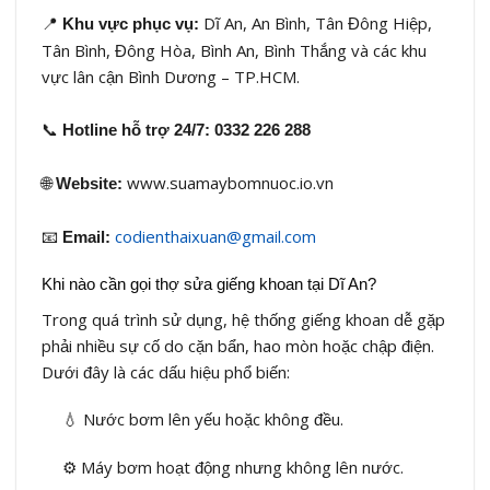
📍
Dĩ An, An Bình, Tân Đông Hiệp,
Khu vực phục vụ:
Tân Bình, Đông Hòa, Bình An, Bình Thắng và các khu
vực lân cận Bình Dương – TP.HCM.
📞
Hotline hỗ trợ 24/7:
0332 226 288
🌐
www.suamaybomnuoc.io.vn
Website:
📧
codienthaixuan@gmail.com
Email:
Khi nào cần gọi thợ sửa giếng khoan tại Dĩ An?
Trong quá trình sử dụng, hệ thống giếng khoan dễ gặp
phải nhiều sự cố do cặn bẩn, hao mòn hoặc chập điện.
Dưới đây là các dấu hiệu phổ biến:
💧 Nước bơm lên yếu hoặc không đều.
⚙️ Máy bơm hoạt động nhưng không lên nước.