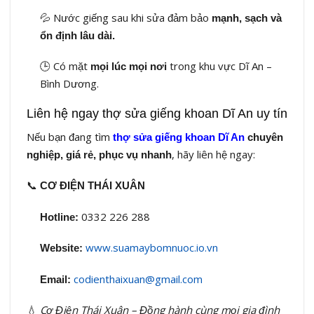
💦 Nước giếng sau khi sửa đảm bảo
mạnh, sạch và
ổn định lâu dài.
🕒 Có mặt
trong khu vực Dĩ An –
mọi lúc mọi nơi
Bình Dương.
Liên hệ ngay thợ sửa giếng khoan Dĩ An uy tín
Nếu bạn đang tìm
thợ sửa giếng khoan Dĩ An
chuyên
, hãy liên hệ ngay:
nghiệp, giá rẻ, phục vụ nhanh
📞
CƠ ĐIỆN THÁI XUÂN
0332 226 288
Hotline:
www.suamaybomnuoc.io.vn
Website:
codienthaixuan@gmail.com
Email:
💧
Cơ Điện Thái Xuân – Đồng hành cùng mọi gia đình