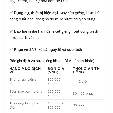
chặt chém, hỗ trợ hóa đơn nếu cần.
✅
: Máy rửa giếng, bơm hút
Dụng cụ, thiết bị hiện đại
công suất cao, đồng hồ đo mực nước chuyên dụng.
✅
: Cam kết giếng hoạt động ổn định,
Bảo hành dài hạn
nước sạch và mạnh.
✅
Phục vụ 24/7, kể cả ngày lễ và cuối tuần.
Báo giá dịch vụ sửa giếng khoan Dĩ An (tham khảo)
HẠNG MỤC DỊCH
ĐƠN GIÁ
THỜI GIAN THI
VỤ
(VNĐ)
CÔNG
Thông rửa giếng
300.000 –
1 – 2 giờ
khoan
600.000
Sửa máy bơm giếng
250.000 –
30 – 60 phút
khoan
500.000
Thay ống hút, phao
100.000 –
30 phút
điện
300.000