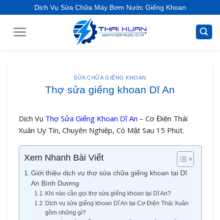
S
Dịch Vụ Sửa Chữa Máy Bơm Nước Giếng Khoan
k
i
p
t
o
c
SỬA CHỮA GIẾNG KHOAN
o
Thợ sửa giếng khoan Dĩ An
n
t
Dịch Vụ
Thợ Sửa Giếng Khoan Dĩ An
– Cơ Điện Thái
e
Xuân Uy Tín, Chuyên Nghiệp, Có Mặt Sau 15 Phút.
n
t
Xem Nhanh Bài Viết
Giới thiệu dịch vụ thợ sửa chữa giếng khoan tại Dĩ
An Bình Dương
Khi nào cần gọi thợ sửa giếng khoan tại Dĩ An?
Dịch vụ sửa giếng khoan Dĩ An tại Cơ Điện Thái Xuân
gồm những gì?