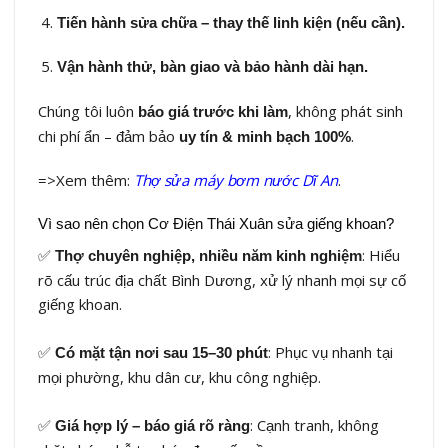
Tiến hành sửa chữa – thay thế linh kiện (nếu cần).
Vận hành thử, bàn giao và bảo hành dài hạn.
Chúng tôi luôn
, không phát sinh
báo giá trước khi làm
chi phí ẩn – đảm bảo
.
uy tín & minh bạch 100%
=>Xem thêm:
Thợ sửa máy bơm nước Dĩ An
.
Vì sao nên chọn Cơ Điện Thái Xuân sửa giếng khoan?
✅
: Hiểu
Thợ chuyên nghiệp, nhiều năm kinh nghiệm
rõ cấu trúc địa chất Bình Dương, xử lý nhanh mọi sự cố
giếng khoan.
✅
: Phục vụ nhanh tại
Có mặt tận nơi sau 15–30 phút
mọi phường, khu dân cư, khu công nghiệp.
✅
: Cạnh tranh, không
Giá hợp lý – báo giá rõ ràng