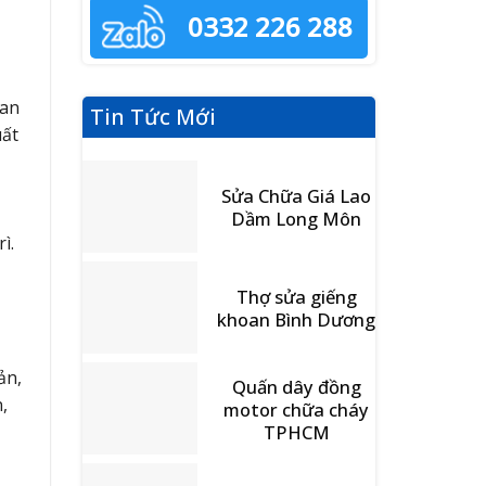
0332 226 288
uan
Tin Tức Mới
uất
Sửa Chữa Giá Lao
Dầm Long Môn
ì.
Thợ sửa giếng
khoan Bình Dương
ản,
Quấn dây đồng
,
motor chữa cháy
TPHCM