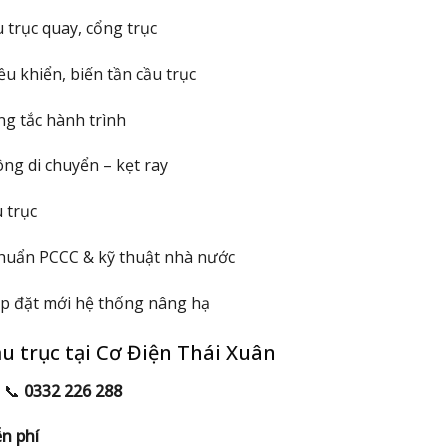
 trục quay, cổng trục
u khiển, biến tần cầu trục
ông tắc hành trình
ng di chuyển – kẹt ray
 trục
 chuẩn PCCC & kỹ thuật nhà nước
lắp đặt mới hệ thống nâng hạ
ầu trục tại Cơ Điện Thái Xuân
 📞
0332 226 288
ễn phí