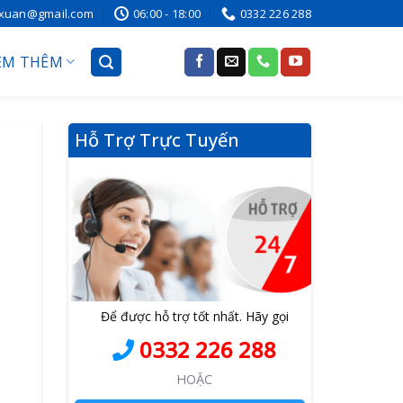
ixuan@gmail.com
06:00 - 18:00
0332 226 288
EM THÊM
Hỗ Trợ Trực Tuyến
Để được hỗ trợ tốt nhất. Hãy gọi
0332 226 288
HOẶC