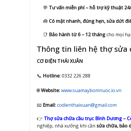
💬
Tư vấn miễn phí – hỗ trợ kỹ thuật 24
🧰
Có mặt nhanh, đúng hẹn, sửa dứt đ
📑
Bảo hành từ 6 – 12 tháng
cho mọi hạ
Thông tin liên hệ thợ sửa
CƠ ĐIỆN THÁI XUÂN
📞
Hotline:
0332 226 288
🌐
Website:
www.suamaybomnuoc.io.vn
📧
Email:
codienthaixuan@gmail.com
👉
Thợ sửa chữa cầu trục Bình Dương
–
C
nghiệp, nhà xưởng khi cần
sửa chữa, bảo d