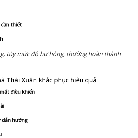
 cần thiết
nh
ng, tùy mức độ hư hỏng, thường hoàn thành
mà Thái Xuân khắc phục hiệu quả
mất điều khiển
ải
ay dẫn hướng
u