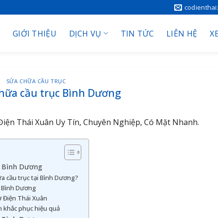
codientha
GIỚI THIỆU
DỊCH VỤ
TIN TỨC
LIÊN HỆ
X
SỬA CHỮA CẦU TRỤC
hữa cầu trục Bình Dương
iện Thái Xuân Uy Tín, Chuyên Nghiệp, Có Mặt Nhanh.
ại Bình Dương
a cầu trục tại Bình Dương?
i Bình Dương
Cơ Điện Thái Xuân
n khắc phục hiệu quả