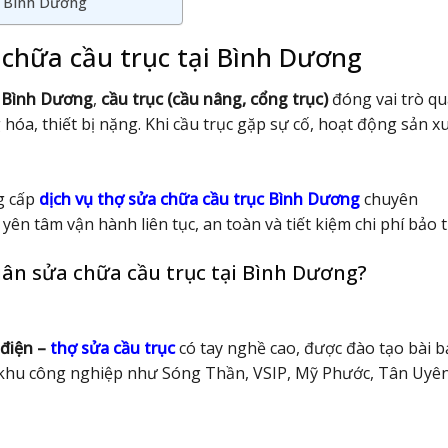
ại Bình Dương
a chữa cầu trục tại Bình Dương
i
Bình Dương
,
cầu trục (cầu nâng, cổng trục)
đóng vai trò q
 hóa, thiết bị nặng. Khi cầu trục gặp sự cố, hoạt động sản x
g cấp
dịch vụ thợ sửa chữa cầu trục Bình Dương
chuyên
n tâm vận hành liên tục, an toàn và tiết kiệm chi phí bảo tr
uân sửa chữa cầu trục tại Bình Dương?
 điện –
thợ sửa cầu trục
có tay nghề cao, được đào tạo bài b
c khu công nghiệp như Sóng Thần, VSIP, Mỹ Phước, Tân Uyên