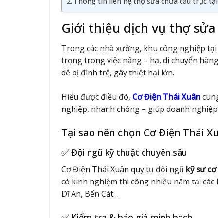
Thông tin liên hệ thợ sửa chữa cầu trục t
Giới thiệu dịch vụ thợ sử
Trong các nhà xưởng, khu công nghiệp tạ
trọng trong việc nâng – hạ, di chuyển hàng
dễ bị đình trệ, gây thiệt hại lớn.
Hiểu được điều đó,
Cơ Điện Thái Xuân
cun
nghiệp, nhanh chóng – giúp doanh nghiệp yê
Tại sao nên chọn Cơ Điện Thái X
✅ Đội ngũ kỹ thuật chuyên sâu
Cơ Điện Thái Xuân quy tụ đội ngũ
kỹ sư cơ
có kinh nghiệm thi công nhiều năm tại cá
Dĩ An, Bến Cát…
✅ Kiểm tra & báo giá minh bạch