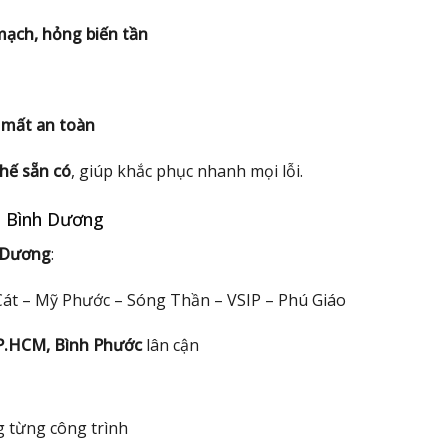
 mạch, hỏng biến tần
 mất an toàn
hế sẵn có
, giúp khắc phục nhanh mọi lỗi.
i Bình Dương
h Dương
:
Cát – Mỹ Phước – Sóng Thần – VSIP – Phú Giáo
P.HCM, Bình Phước
lân cận
 từng công trình