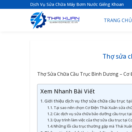
S
Dịch Vụ Sửa Chữa Máy Bơm Nước Giếng Khoan
k
i
TRANG CHỦ
p
t
o
c
o
Thợ sửa c
n
t
Thợ Sửa Chữa Cầu Trục Bình Dương – Cơ Đ
e
n
Xem Nhanh Bài Viết
t
Giới thiệu dịch vụ thợ sửa chữa cầu trục t
Tại sao nên chọn Cơ Điện Thái Xuân sửa chữ
Các dịch vụ sửa chữa bảo dưỡng cầu trục tạ
Quy trình làm việc của thợ sửa cầu trục tại 
Những lỗi cầu trục thường gặp mà Thái Xuâ