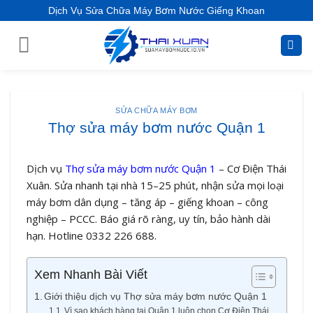
S
Dịch Vụ Sửa Chữa Máy Bơm Nước Giếng Khoan
k
i
p
t
o
c
SỬA CHỮA MÁY BƠM
o
Thợ sửa máy bơm nước Quận 1
n
t
Dịch vụ
Thợ sửa máy bơm nước Quận 1
– Cơ Điện Thái
e
Xuân. Sửa nhanh tại nhà 15–25 phút, nhận sửa mọi loại
n
máy bơm dân dụng – tăng áp – giếng khoan – công
t
nghiệp – PCCC. Báo giá rõ ràng, uy tín, bảo hành dài
hạn. Hotline 0332 226 688.
Xem Nhanh Bài Viết
Giới thiệu dịch vụ Thợ sửa máy bơm nước Quận 1
Vì sao khách hàng tại Quận 1 luôn chọn Cơ Điện Thái