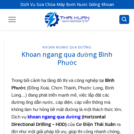
S
Dịch Vụ Sửa Chữa Máy Bơm Nước Giếng Khoan
k
i
p
t
o
c
KHOAN NGANG QUA ĐƯỜNG
Khoan ngang qua đường Bình
o
n
Phước
t
e
Bình
Trong bối cảnh hạ tầng đô thị và công nghiệp tại
n
Phước
(Đồng Xoài, Chơn Thành, Phước Long, Bình
t
Long…) đang phát triển mạnh mẽ, việc lắp đặt các
đường ống dẫn nước, cáp điện, cáp viễn thông mà
không làm hư hỏng bề mặt đường là một thách thức lớn.
khoan ngang qua đường
(Horizontal
Dịch vụ
Directional Drilling – HDD)
Cơ Điện Thái Xuân
của
ra
đời như một giải pháp tối ưu, giúp thi công nhanh chóng,