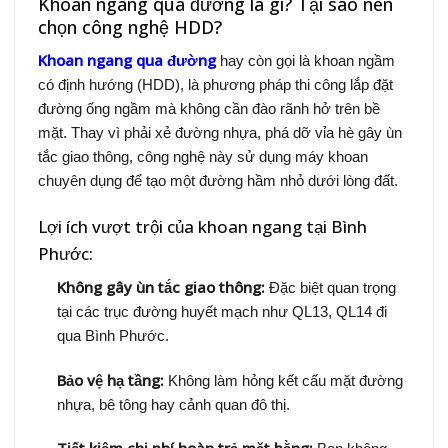
Khoan ngang qua đường là gì? Tại sao nên
chọn công nghệ HDD?
Khoan ngang qua đường
hay còn gọi là khoan ngầm
có định hướng (HDD), là phương pháp thi công lắp đặt
đường ống ngầm mà không cần đào rãnh hở trên bề
mặt. Thay vì phải xẻ đường nhựa, phá dỡ vỉa hè gây ùn
tắc giao thông, công nghệ này sử dụng máy khoan
chuyên dụng để tạo một đường hầm nhỏ dưới lòng đất.
Lợi ích vượt trội của khoan ngang tại Bình
Phước:
Không gây ùn tắc giao thông:
Đặc biệt quan trọng
tại các trục đường huyết mạch như QL13, QL14 đi
qua Bình Phước.
Bảo vệ hạ tầng:
Không làm hỏng kết cấu mặt đường
nhựa, bê tông hay cảnh quan đô thị.