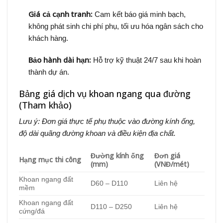
Giá cả cạnh tranh:
Cam kết báo giá minh bạch,
không phát sinh chi phí phụ, tối ưu hóa ngân sách cho
khách hàng.
Bảo hành dài hạn:
Hỗ trợ kỹ thuật 24/7 sau khi hoàn
thành dự án.
Bảng giá dịch vụ khoan ngang qua đường
(Tham khảo)
Lưu ý: Đơn giá thực tế phụ thuộc vào đường kính ống,
độ dài quãng đường khoan và điều kiện địa chất.
Đường kính ống
Đơn giá
Hạng mục thi công
(mm)
(VNĐ/mét)
Khoan ngang đất
D60 – D110
Liên hệ
mềm
Khoan ngang đất
D110 – D250
Liên hệ
cứng/đá