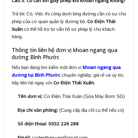
Câu 3: Có cần xin giấy phép khi khoan ngang không?
Trả lời:
Có. Việc thi công dưới lòng đường cần có sự cho
Cơ Điện Thái
phép của cơ quan quản lý đường bộ.
Xuân
có thể hỗ trợ tư vấn hồ sơ pháp lý cho khách
hàng.
Thông tin liên hệ đơn vị khoan ngang qua
đường Bình Phước
khoan ngang qua
Nếu bạn đang tìm kiếm một đơn vị
đường tại Bình Phước
chuyên nghiệp, giá rẻ và uy tín,
Cơ Điện Thái Xuân
hãy liên hệ ngay với
.
Tên đơn vị:
Cơ Điện Thái Xuân (Sửa Máy Bơm SG)
Địa chỉ văn phòng:
(Cung cấp địa chỉ cụ thể nếu có)
Số điện thoại:
0332 226 288
Email:
codienthaixuan@gmail.com