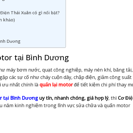
Điện Thái Xuân có gì nổi bật?
m khảo)
Bình Dương
otor tại Bình Dương
ị như máy bơm nước, quạt công nghiệp, máy nén khí, băng tải,
gặp các sự cố như cháy cuộn dây, chập điện, giảm công suất
ối ưu nhất chính là
quấn lại motor
để tiết kiệm chi phí thay mớ
r tại Bình Dương
uy tín, nhanh chóng, giá hợp lý
, thì
Cơ Đi
iều năm kinh nghiệm trong lĩnh vực sửa chữa và quấn motor