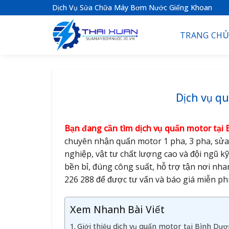
S
Dịch Vụ Sửa Chữa Máy Bơm Nước Giếng Khoan
k
i
TRANG CHỦ
p
t
o
c
o
Dịch vụ q
n
t
Bạn đang cần tìm dịch vụ quấn motor tại B
e
chuyên nhận quấn motor 1 pha, 3 pha, sử
n
nghiệp, vật tư chất lượng cao và đội ngũ 
t
bền bỉ, đúng công suất, hỗ trợ tận nơi nh
226 288 để được tư vấn và báo giá miễn phí
Xem Nhanh Bài Viết
Giới thiệu dịch vụ quấn motor tại Bình Dư