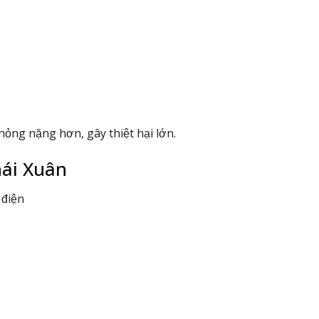
hỏng nặng hơn, gây thiệt hại lớn.
hái Xuân
 điện