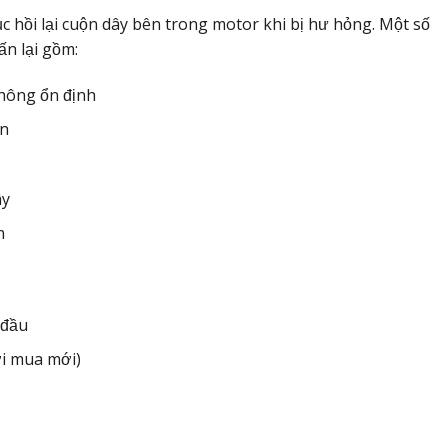
c hồi lại cuộn dây bên trong motor khi bị hư hỏng. Một số
n lại gồm:
không ổn định
ện
ây
n
 đầu
ới mua mới)