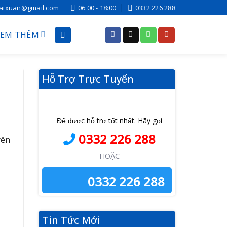
haixuan@gmail.com
06:00 - 18:00
0332 226 288
XEM THÊM
Hỗ Trợ Trực Tuyến
Để được hỗ trợ tốt nhất. Hãy gọi
0332 226 288
yên
HOẶC
0332 226 288
Tin Tức Mới