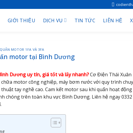
codient
GIỚI THIỆU
DỊCH VỤ
TIN TỨC
LIÊN HỆ
QUẤN MOTOR 1FA VÀ 3FA
uấn motor tại Bình Dương
ình Dương uy tín, giá tốt và lấy nhanh?
Cơ Điện Thái Xuân
a chữa motor công nghiệp, máy bơm nước với quy trình chu
kỹ thuật tay nghề cao. Cam kết motor sau khi quấn hoạt động
anh chóng trên toàn khu vực Bình Dương. Liên hệ ngay 0332
.
ơng