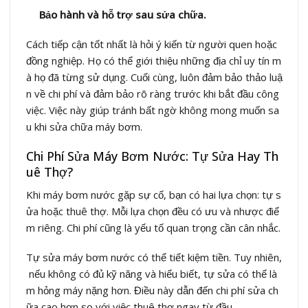
Bảo hành và hỗ trợ sau sửa chữa.
Cách tiếp cận tốt nhất là hỏi ý kiến từ người quen hoặc
đồng nghiệp. Họ có thể giới thiệu những địa chỉ uy tín m
à họ đã từng sử dụng. Cuối cùng, luôn đảm bảo thảo luậ
n về chi phí và đảm bảo rõ ràng trước khi bắt đầu công
việc. Việc này giúp tránh bất ngờ không mong muốn sa
u khi sửa chữa máy bơm.
Chi Phí Sửa Máy Bơm Nước: Tự Sửa Hay Th
uê Thợ?
Khi máy bơm nước gặp sự cố, bạn có hai lựa chọn: tự s
ửa hoặc thuê thợ. Mỗi lựa chọn đều có ưu và nhược điể
m riêng. Chi phí cũng là yếu tố quan trọng cần cân nhắc.
Tự sửa máy bơm nước có thể tiết kiệm tiền. Tuy nhiên,
nếu không có đủ kỹ năng và hiểu biết, tự sửa có thể là
m hỏng máy nặng hơn. Điều này dẫn đến chi phí sửa ch
ữa cao hơn so với việc thuê thợ ngay từ đầu.