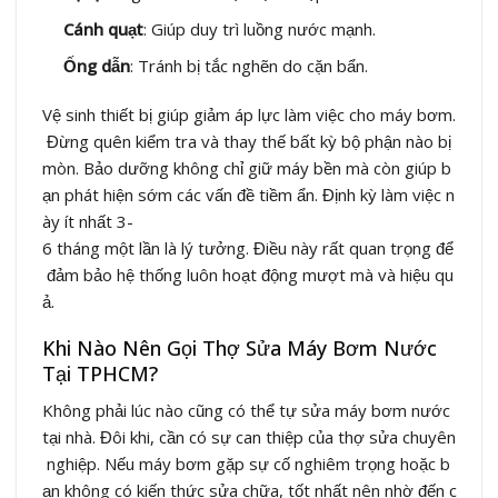
Cánh quạt
: Giúp duy trì luồng nước mạnh.
Ống dẫn
: Tránh bị tắc nghẽn do cặn bẩn.
Vệ sinh thiết bị giúp giảm áp lực làm việc cho máy bơm.
Đừng quên kiểm tra và thay thế bất kỳ bộ phận nào bị
mòn. Bảo dưỡng không chỉ giữ máy bền mà còn giúp b
ạn phát hiện sớm các vấn đề tiềm ẩn. Định kỳ làm việc n
ày ít nhất 3-
6 tháng một lần là lý tưởng. Điều này rất quan trọng để
đảm bảo hệ thống luôn hoạt động mượt mà và hiệu qu
ả.
Khi Nào Nên Gọi Thợ Sửa Máy Bơm Nước
Tại TPHCM?
Không phải lúc nào cũng có thể tự sửa máy bơm nước
tại nhà. Đôi khi, cần có sự can thiệp của thợ sửa chuyên
nghiệp. Nếu máy bơm gặp sự cố nghiêm trọng hoặc b
ạn không có kiến thức sửa chữa, tốt nhất nên nhờ đến c