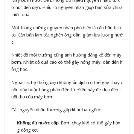
Máy bơm nước dễ bị hỏng do nhiều nguyên nhân, từ c
ơ học đến điện. Hiểu rõ nguyên nhân giúp bạn sửa chữa
hiệu quả.
Một trong những nguyên nhân phổ biến là cặn bẩn tích
tụ. Cặn bẩn làm tắc nghẽn ống dẫn, giảm lưu lượng nướ
c.
Nhiệt độ môi trường cũng ảnh hưởng đáng kể đến máy
bơm. Nhiệt độ quá cao có thể gây nóng máy, dẫn đến h
ỏng hóc.
Ngoài ra, hệ thống điện không ổn định có thể gây cháy c
uộn dây hoặc hỏng phần điện tử. Điều này đe dọa đến t
uổi thọ của máy bơm.
Các nguyên nhân thường gặp khác bao gồm:
Không đủ nước cấp
: Bơm chạy khô có thể gây hỏn
g động cơ.