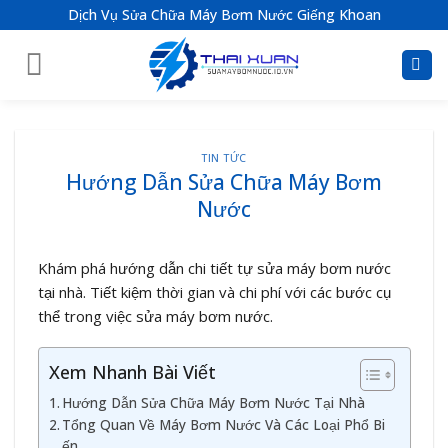
S
Dịch Vụ Sửa Chữa Máy Bơm Nước Giếng Khoan
k
i
p
t
o
c
TIN TỨC
Hướng Dẫn Sửa Chữa Máy Bơm
o
n
Nước
t
e
Khám phá hướng dẫn chi tiết tự sửa máy bơm nước
n
tại nhà. Tiết kiệm thời gian và chi phí với các bước cụ
t
thể trong việc sửa máy bơm nước.
Xem Nhanh Bài Viết
Hướng Dẫn Sửa Chữa Máy Bơm Nước Tại Nhà
Tổng Quan Về Máy Bơm Nước Và Các Loại Phổ Bi
ến