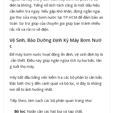
điện lạ không. Tiếng nổ lách tách cũng là một dấu hiệu
cần kiểm tra ngay. Nếu gặp khó khăn, đừng ngần ngại
gọi thợ sửa máy bơm nước tại TP.HCM để đảm bảo an
toàn. Sự trợ giúp của chuyên gia giúp bạn tránh nhiều
rắc rối và rủi ro về điện.
Vệ Sinh, Bảo Dưỡng Định Kỳ Máy Bơm Nướ
c
Để máy bơm nước hoạt động ổn định, vệ sinh định kỳ là
cần thiết. Điều này giúp ngăn ngừa tích tụ bụi bẩn, tăn
g tuổi thọ máy.
Hãy bắt đầu bằng việc kiểm tra các bộ phận bị cặn bẩn.
Đặc biệt chú ý đến cánh quạt và bộ lọc, vì đây là những
nơi dễ bị ảnh hưởng nhất.
Tiếp theo, làm sạch các bộ phận quan trọng như:
Bộ lọc
: Ngăn cản các hạt bụi và tạp chất.