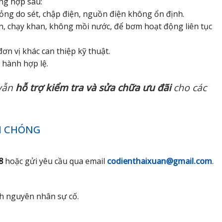
ng hợp sau:
ỏng do sét, chập điện, nguồn điện không ổn định.
ện, chạy khan, không mồi nước, để bơm hoạt động liên tục
ơn vị khác can thiệp kỹ thuật.
hành hợp lệ.
 vẫn
hỗ trợ kiểm tra và sửa chữa ưu đãi
cho các
H CHÓNG
8
hoặc gửi yêu cầu qua email
codienthaixuan@gmail.com
.
ịnh nguyên nhân sự cố.