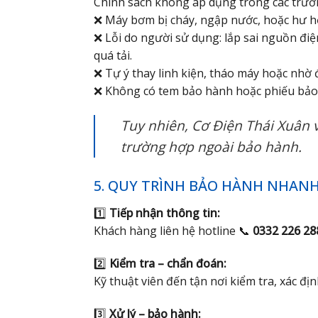
Chính sách không áp dụng trong các trườ
❌ Máy bơm bị cháy, ngập nước, hoặc hư h
❌ Lỗi do người sử dụng: lắp sai nguồn đi
quá tải.
❌ Tự ý thay linh kiện, tháo máy hoặc nhờ đ
❌ Không có tem bảo hành hoặc phiếu bảo 
Tuy nhiên, Cơ Điện Thái Xuân
trường hợp ngoài bảo hành.
5. QUY TRÌNH BẢO HÀNH NHAN
1️⃣
Tiếp nhận thông tin:
Khách hàng liên hệ hotline 📞
0332 226 28
2️⃣
Kiểm tra – chẩn đoán:
Kỹ thuật viên đến tận nơi kiểm tra, xác đ
3️⃣
Xử lý – bảo hành: