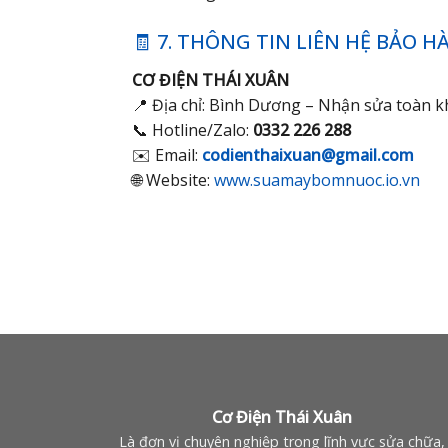
🧾 7. THÔNG TIN LIÊN HỆ BẢO 
CƠ ĐIỆN THÁI XUÂN
📍 Địa chỉ: Bình Dương – Nhận sửa toàn 
📞 Hotline/Zalo:
0332 226 288
✉️ Email:
codienthaixuan@gmail.com
🌐 Website:
www.suamaybomnuoc.io.vn
Cơ Điện Thái Xuân
Là đơn vị chuyên nghiệp trong lĩnh vực sửa chữa,