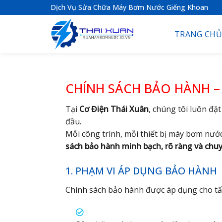
S
Dịch Vụ Sửa Chữa Máy Bơm Nước Giếng Khoan
k
i
TRANG CHỦ
p
t
o
c
CHÍNH SÁCH BẢO HÀNH –
o
n
Tại
Cơ Điện Thái Xuân
, chúng tôi luôn đặ
t
đầu.
e
Mỗi công trình, mỗi thiết bị máy bơm nư
n
sách bảo hành minh bạch, rõ ràng và chu
t
1. PHẠM VI ÁP DỤNG BẢO HÀNH
Chính sách bảo hành được áp dụng cho tấ