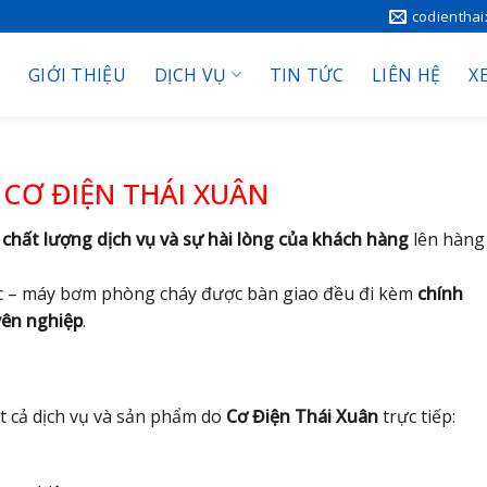
codientha
GIỚI THIỆU
DỊCH VỤ
TIN TỨC
LIÊN HỆ
X
 CƠ ĐIỆN THÁI XUÂN
t
chất lượng dịch vụ và sự hài lòng của khách hàng
lên hàng
ớc – máy bơm phòng cháy được bàn giao đều đi kèm
chính
yên nghiệp
.
t cả dịch vụ và sản phẩm do
Cơ Điện Thái Xuân
trực tiếp: