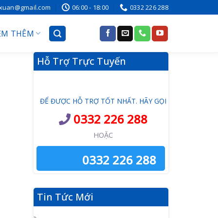
ixuan@gmail.com
06:00 - 18:00
0332 226 288
EM THÊM
Hỗ Trợ Trực Tuyến
ĐỂ ĐƯỢC HỖ TRỢ TỐT NHẤT. HÃY GỌI
0332 226 288
HOẶC
0332 226 288
Tin Tức Mới